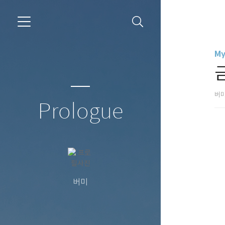
My
버
Prologue
버미