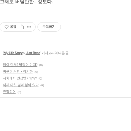
그래도 버틸만한.. 정도다.
공감
구독하기
'
My Life Story
>
Just Read
' 카테고리의 다른 글
닭이 먼저? 달걀이 먼저?
(0)
싸구려 커피 - 장기하
(0)
사회에서 인정받기?????
(0)
이제 다섯 잎이 남아 있다
(6)
연필깎이
(2)