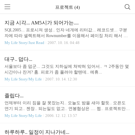
프로젝트 (4)
지금 시각... AM5시가 되어가는....
SQL2005... 프로시져 생성.. 인자 네개에 리터값... 레코드셋... 구분
자에 따라 셀렉트해서 Rownumber를 이용해서 페이징 처리 해서 레
코드셋값 넘겨주는.. 아주 단순한 프로시져... (물론 인터넷 뒤져서
My Life Story/Just Read
2007. 10. 16. 04:48
찾은거.. 살짜쿵 수정.. .. -_-;;;) VB에서 함수 생성.. 커맨드 객체 Exe
cute해주고.. 레코드셋 객체 리턴해주고.. 레코드셋 close.. Form에서
함수호출... 안됨.. 지지고 볶고.. 끓이고.. 삶고.. 별 쌩쑈 삽질을 해도
대구.. 덥다...
안됨.. 결론... 아.. SQL2000하고.. SQL2005하고 다른갑다.... 그렇군
서울보다 좀 덥군... 그것도 지하실에 쳐박혀 있어서.. ㅋ 2주동안 몇
하... SQL2005님하는 또 2000님하에 비해서... 예민하시군하... -_-;;;
시간이나 잔겨? 훔. 피로가 좀 풀려야 할텐데.. 에휴...
인터넷 검색.. 네이버... 엠피스... 구글... ... .....
My Life Story/My Life
2007. 10. 14. 12:30
졸립다...
언제부터 이리 짐을 잘 못잤는지.. 오늘도 밤을 새야 할듯.. 오픈도
연기 되고.. 젠장.. 되는일도 없고.. 연봉협상은 .... 쩝.. 프로젝트만
끝나면.. 한 이틀 쉬면서.. 잠이나 자야겠다. -_-;;
My Life Story/My Life
2006. 12. 12. 13:57
하루하루.. 일정이 지나가네...