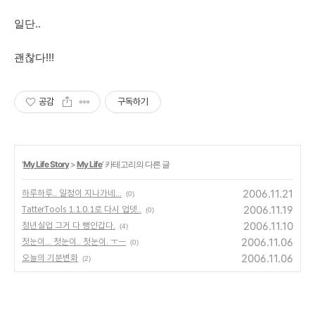
일단..
괜찮다!!!
공감
구독하기
'
My Life Story
>
My Life
' 카테고리의 다른 글
2006.11.21
하루하루.. 일정이 지나가네...
(0)
2006.11.19
TatterTools 1.1.0.1로 다시 업뎃..
(0)
2006.11.10
청년실업 그거 다 뻥인갑다.
(4)
2006.11.06
첫눈이... 첫눈이.. 첫눈이. ㅜㅡ
(0)
2006.11.06
오늘의 기분변화
(2)