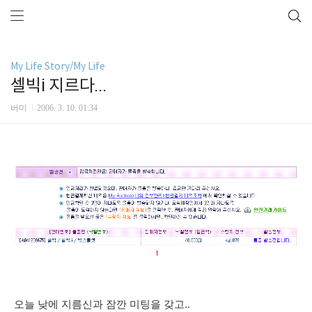
My Life Story/My Life
셀빅i 지르다...
버미
2006. 3. 10. 01:34
오늘 낮에 지름신과 잠깐 미팅을 갖고..